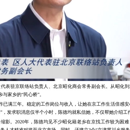
人大代表驻京联络站负责人、北京昭化商会常务副会长。从昭化到
与家乡的“民心桥”。
已满三年。稳定的工作岗位与收入，让她在京工作生活倍感安心
群”，发求职消息仅半个小时，陈德均就私信她，不仅帮她介绍工
缩影。2020年，陈德均见不少昭化籍老乡在京找工作较为困
务人才精准对接至北京市场。同时，还建立3个“京津冀川乡服务