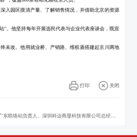
就深入园区摸清产量、了解销售情况，并借助北京的资源
连心站”。他坚持每年开展选民代表与企业代表座谈会，既宣
始终未改。他用就业桥、产销路、维权盾搭建起京川两地
打印
关闭
下一篇：以乡情纽带联通故土与他乡发展之路——记昭化区第八届人大代表、广东昭化商会常务副会长、区人大代表驻广东联络站负责人、深圳科达商显科技有限公司总经理李雪强