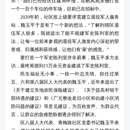
示：“我们已经给区住建局申报，在栖凤苑东侧打造
一个一百个车位的停车场，目前已在招标中。
2020年初，社区按上级要求需建立退役军人服务
站，魏玉平于是有了一个新的想法，“了解到辖区退
伍军人较多，我就提出了能不能建军史陈列室的想
法，让每一位前来参观的退役军人激发内心深处的荣
誉感、归属感和获得感，让他们有‘家’的感觉。”
要打造一个军史陈列室并非易事，魏玉平多方走
访，最终筹措到15万余元资金建成了军史陈列室。
民生福祉无小事，一枝一叶总关情。担任过第
五、六和第八届区人大代表的魏玉平，近年来提出了
《关于建立失地农民保险建议》、《关于提高村组干
部待遇的建议》和《广元整改老旧小区和自建小区消
防问题的建议》等意见建议，为百姓发声、为群众代
言，让群众的急难愁盼都逐步得到了解决。
区八届人大代表、青梅路社区党委书记魏玉平表